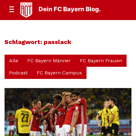
Dein FC Bayern Blog.
Schlagwort:
passlack
Alle
FC Bayern Männer
FC Bayern Frauen
Podcast
FC Bayern Campus