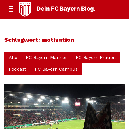
Dein FC Bayern Blog.
Schlagwort:
motivation
Alle
FC Bayern Männer
FC Bayern Frauen
Podcast
FC Bayern Campus