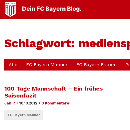
Dein FC Bayern Blog.
Schlagwort:
mediensp
Alle
FC Bayern Männer
FC Bayern Frauen
P
100 Tage Mannschaft – Ein frühes
Saisonfazit
Jan P.
•
10.10.2012
•
0 Kommentare
FC Bayern Männer