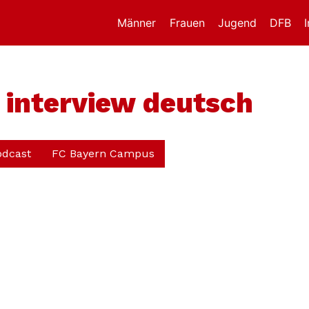
Männer
Frauen
Jugend
DFB
 interview deutsch
odcast
FC Bayern Campus