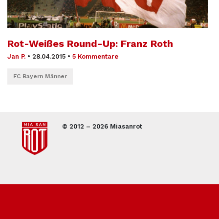
Rot-Weißes Round-Up: Franz Roth
Jan P.
•
28.04.2015
•
5 Kommentare
FC Bayern Männer
© 2012 – 2026 Miasanrot