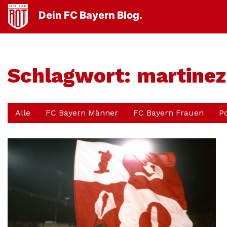
Dein FC Bayern Blog.
Schlagwort:
martinez
Alle
FC Bayern Männer
FC Bayern Frauen
P