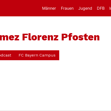
Männer
Frauen
Jugend
DFB
mez Florenz Pfosten
odcast
FC Bayern Campus