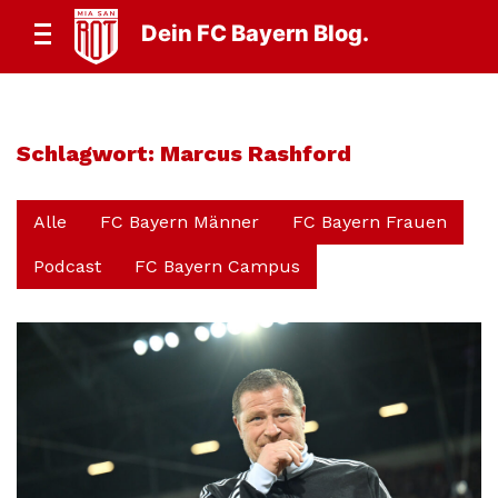
Dein FC Bayern Blog.
Schlagwort:
Marcus Rashford
Alle
FC Bayern Männer
FC Bayern Frauen
Podcast
FC Bayern Campus