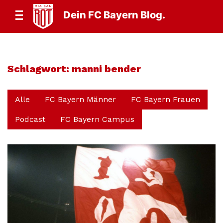
Dein FC Bayern Blog.
Schlagwort:
manni bender
Alle
FC Bayern Männer
FC Bayern Frauen
Podcast
FC Bayern Campus