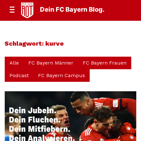
Dein FC Bayern Blog.
Schlagwort:
kurve
Alle
FC Bayern Männer
FC Bayern Frauen
Podcast
FC Bayern Campus