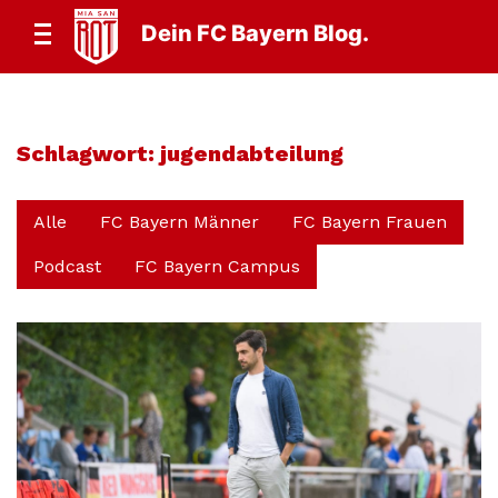
Dein FC Bayern Blog.
Schlagwort:
jugendabteilung
Alle
FC Bayern Männer
FC Bayern Frauen
Podcast
FC Bayern Campus