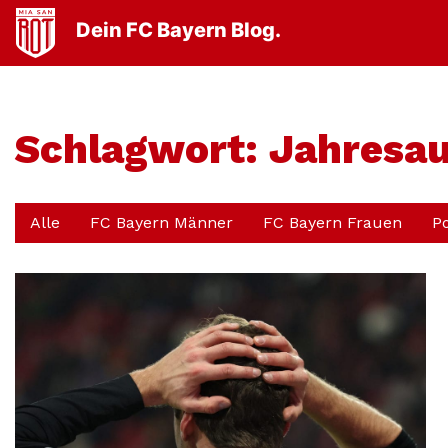
Dein FC Bayern Blog.
Schlagwort:
Jahresau
Alle
FC Bayern Männer
FC Bayern Frauen
P