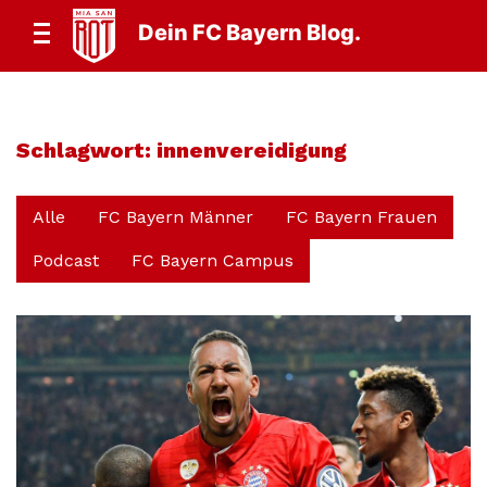
Dein FC Bayern Blog.
Schlagwort:
innenvereidigung
Alle
FC Bayern Männer
FC Bayern Frauen
Podcast
FC Bayern Campus