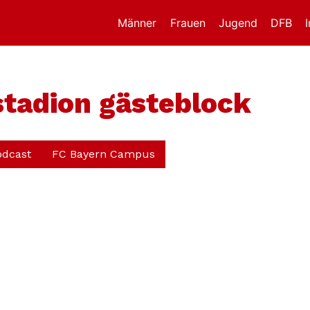
Männer
Frauen
Jugend
DFB
stadion gästeblock
odcast
FC Bayern Campus