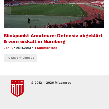
Blickpunkt Amateure: Defensiv abgeklärt
& vorn eiskalt in Nürnberg
Jan P.
•
25.11.2013
•
1 Kommentare
FC Bayern Campus
© 2012 – 2026 Miasanrot