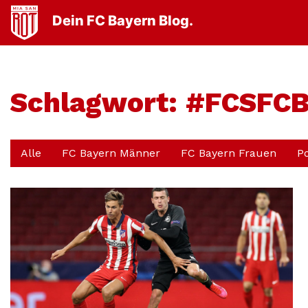
Dein FC Bayern Blog.
Schlagwort:
#FCSFC
Alle
FC Bayern Männer
FC Bayern Frauen
P