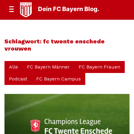
Dein FC Bayern Blog.
Schlagwort:
fc twente enschede
vrouwen
Alle
FC Bayern Männer
FC Bayern Frauen
Podcast
FC Bayern Campus