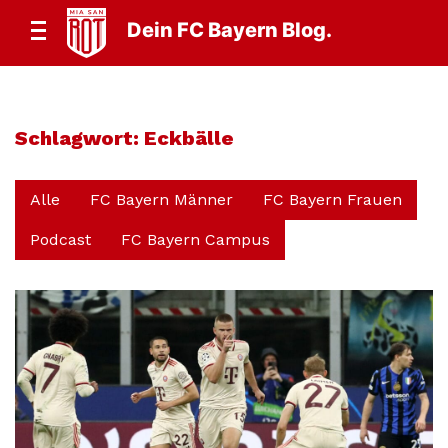
Dein FC Bayern Blog.
Schlagwort:
Eckbälle
Alle
FC Bayern Männer
FC Bayern Frauen
Podcast
FC Bayern Campus