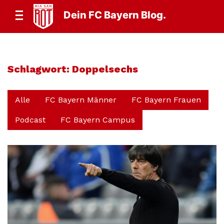
Dein FC Bayern Blog.
Schlagwort:
Doppelsechs
Alle
FC Bayern Männer
FC Bayern Frauen
Podcast
FC Bayern Campus