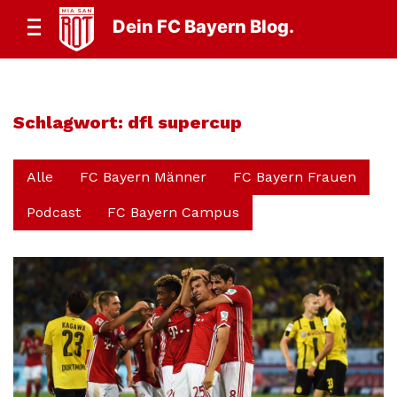
Dein FC Bayern Blog.
Schlagwort:
dfl supercup
Alle
FC Bayern Männer
FC Bayern Frauen
Podcast
FC Bayern Campus