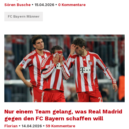
Sören Busche
•
15.04.2026
•
0 Kommentare
FC Bayern Männer
Nur einem Team gelang, was Real Madrid
gegen den FC Bayern schaffen will
Florian
•
14.04.2026
•
59 Kommentare