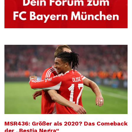
MSR436: Größer als 2020? Das Comeback
der „Bestia Negra“