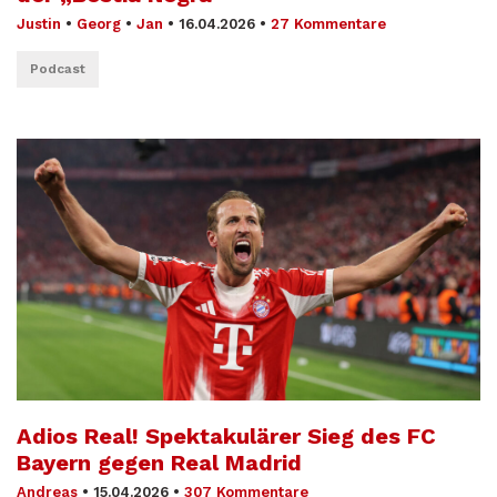
Justin
•
Georg
•
Jan
•
16.04.2026
•
27 Kommentare
Podcast
Adios Real! Spektakulärer Sieg des FC
Bayern gegen Real Madrid
Andreas
•
15.04.2026
•
307 Kommentare