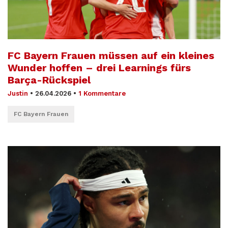
FC Bayern Frauen müssen auf ein kleines
Wunder hoffen – drei Learnings fürs
Barça-Rückspiel
Justin
•
26.04.2026
•
1 Kommentare
FC Bayern Frauen