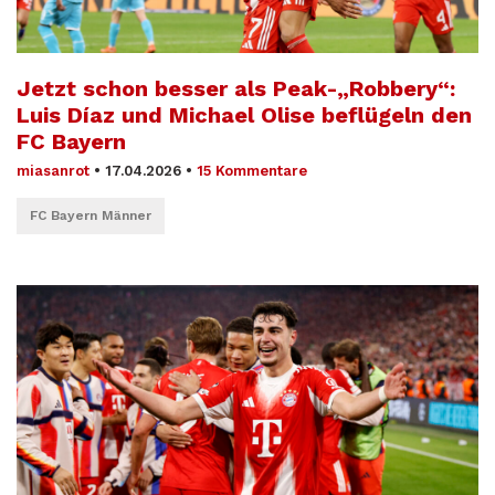
Jetzt schon besser als Peak-„Robbery“:
Luis Díaz und Michael Olise beflügeln den
FC Bayern
miasanrot
•
17.04.2026
•
15 Kommentare
FC Bayern Männer