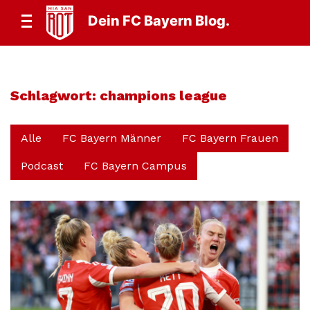
Dein FC Bayern Blog.
Schlagwort:
champions league
Alle
FC Bayern Männer
FC Bayern Frauen
Podcast
FC Bayern Campus