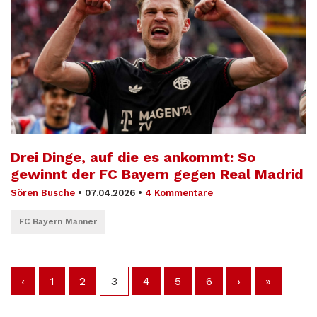
Drei Dinge, auf die es ankommt: So
gewinnt der FC Bayern gegen Real Madrid
Sören Busche
•
07.04.2026
•
4 Kommentare
FC Bayern Männer
‹
1
2
3
4
5
6
›
»