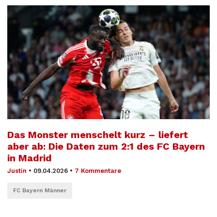
Das Monster menschelt kurz – liefert
aber ab: Die Daten zum 2:1 des FC Bayern
in Madrid
Justin
•
09.04.2026
•
7 Kommentare
FC Bayern Männer