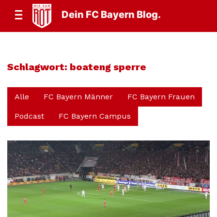
Dein FC Bayern Blog.
Schlagwort:
boateng sperre
Alle
FC Bayern Männer
FC Bayern Frauen
Podcast
FC Bayern Campus