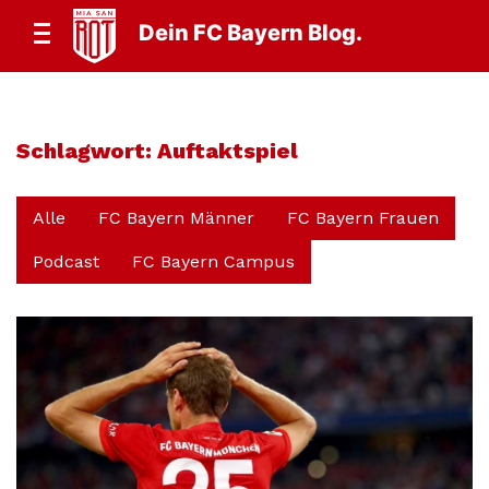
Dein FC Bayern Blog.
Schlagwort:
Auftaktspiel
Alle
FC Bayern Männer
FC Bayern Frauen
Podcast
FC Bayern Campus