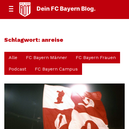
Dein FC Bayern Blog.
Schlagwort:
anreise
Alle
FC Bayern Männer
FC Bayern Frauen
Podcast
FC Bayern Campus