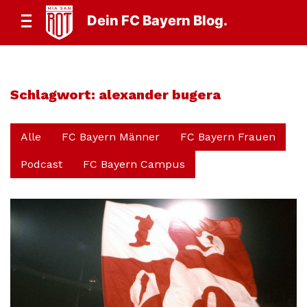
Dein FC Bayern Blog.
Schlagwort:
alexander bugera
Alle
FC Bayern Männer
FC Bayern Frauen
Podcast
FC Bayern Campus