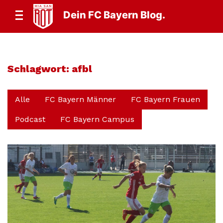
Dein FC Bayern Blog.
Schlagwort:
afbl
Alle
FC Bayern Männer
FC Bayern Frauen
Podcast
FC Bayern Campus