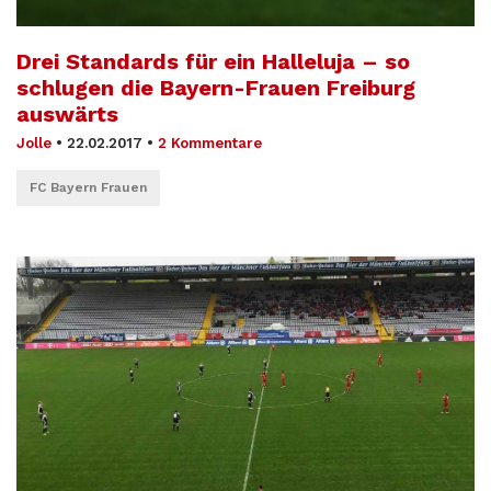
Drei Standards für ein Halleluja – so
schlugen die Bayern-Frauen Freiburg
auswärts
Jolle
•
22.02.2017
•
2 Kommentare
FC Bayern Frauen