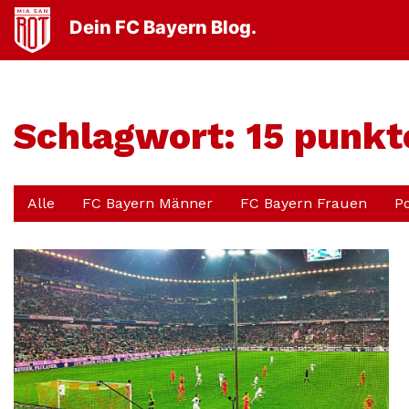
Dein FC Bayern Blog.
Schlagwort:
15 punkt
Alle
FC Bayern Männer
FC Bayern Frauen
P