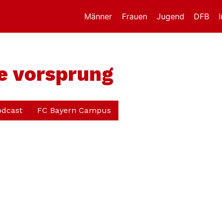
Männer
Frauen
Jugend
DFB
e vorsprung
odcast
FC Bayern Campus