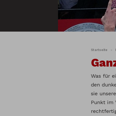
Startseite
»
Ganz
Was für e
den dunke
sie unser
Punkt im W
rechtfert