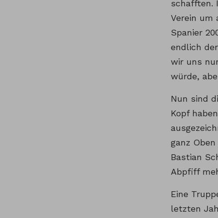
schafften.
Verein um 
Spanier 20
endlich de
wir uns nu
würde, abe
Nun sind d
Kopf haben
ausgezeich
ganz Oben 
Bastian Sc
Abpfiff meh
Eine Trupp
letzten Ja