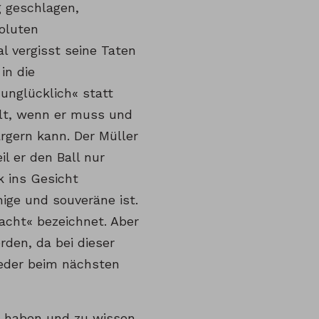
g geschlagen,
soluten
l vergisst seine Taten
in die
unglücklich« statt
hält, wenn er muss und
rgern kann. Der Müller
l er den Ball nur
k ins Gesicht
hige und souveräne ist.
acht« bezeichnet. Aber
den, da bei dieser
eder beim nächsten
zu haben und zu wissen,