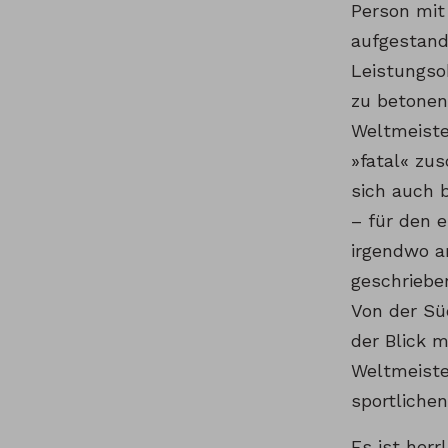
Person mit
aufgestande
Leistungso
zu betonen.
Weltmeiste
»fatal« zus
sich auch 
– für den e
irgendwo a
geschrieben
Von der Sü
der Blick 
Weltmeiste
sportliche
Es ist herr