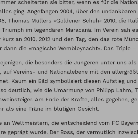
 Immer scheiterten sie bitter, wenn es für die Nati
alles ging. Angefangen 2004, über den undankbaren d
08, Thomas Müllers »Goldener Schuh« 2010, die Ital
r Triumph im legendären Maracanã. Im Verein sah es
r kurz an 2010, 2012 und den Tag, den das rote Mün
r dann die »magische Wembleynacht«. Das Triple – h
iejenigen, die besonders die Jüngeren unter uns als
, auf Vereins- und Nationalebene mit den allergrößt
net. Kaum ein Bild symbolisiert diesen Aufstieg un
so deutlich, wie die Umarmung von Philipp Lahm, 
hweinsteiger. Am Ende der Kräfte, alles gegeben, 
r als eine Träne im blutigen Gesicht.
e an Weltmeistern, die entscheidend vom FC Bayern
hre geprägt wurde. Der Boss, der vermutlich inzwis