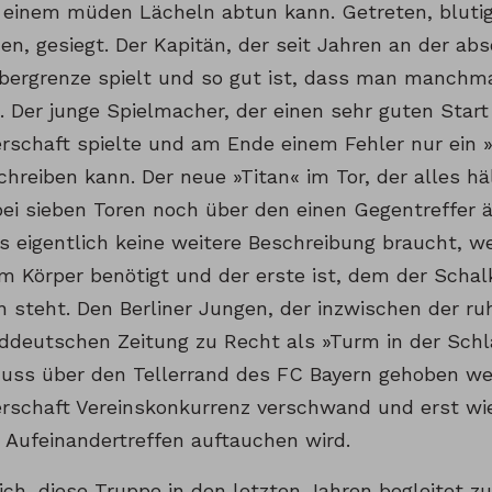
 einem müden Lächeln abtun kann. Getreten, bluti
n, gesiegt. Der Kapitän, der seit Jahren an der ab
bergrenze spielt und so gut ist, dass man manchma
 Der junge Spielmacher, der einen sehr guten Start 
rschaft spielte und am Ende einem Fehler nur ein »
chreiben kann. Der neue »Titan« im Tor, der alles 
bei sieben Toren noch über den einen Gegentreffer ä
s eigentlich keine weitere Beschreibung braucht, wei
m Körper benötigt und der erste ist, dem der Schal
 steht. Den Berliner Jungen, der inzwischen der ru
ddeutschen Zeitung zu Recht als »Turm in der Schl
muss über den Tellerrand des FC Bayern gehoben wer
rschaft Vereinskonkurrenz verschwand und erst wi
n Aufeinandertreffen auftauchen wird.
lich, diese Truppe in den letzten Jahren begleitet 