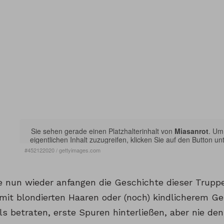
Sie sehen gerade einen Platzhalterinhalt von
Miasanrot
. Um
eigentlichen Inhalt zuzugreifen, klicken Sie auf den Button unt
beachten Sie, dass dabei Daten an Drittanbieter weiterg
#452122020
/
gettyimages.com
werden.
 nun wieder anfangen die Geschichte dieser Truppe
Inhalt entsperren
 mit blondierten Haaren oder (noch) kindlicherem Ge
s betraten, erste Spuren hinterließen, aber nie den
Weitere Informationen