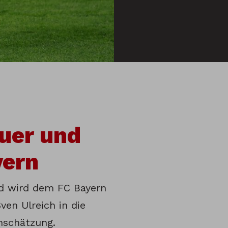
uer und
yern
d wird dem FC Bayern
ven Ulreich in die
inschätzung.