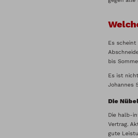
Welche
Es scheint
Abschneide
bis Sommer
Es ist nic
Johannes S
Die Nübe
Die halb-i
Vertrag. Ak
gute Leist