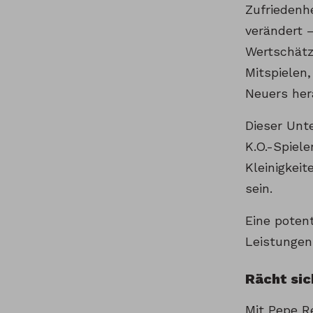
Zufriedenh
verändert –
Wertschätzu
Mitspielen
Neuers her
Dieser Unt
K.O.-Spiel
Kleinigkei
sein.
Eine poten
Leistunge
Rächt sic
Mit Pepe R