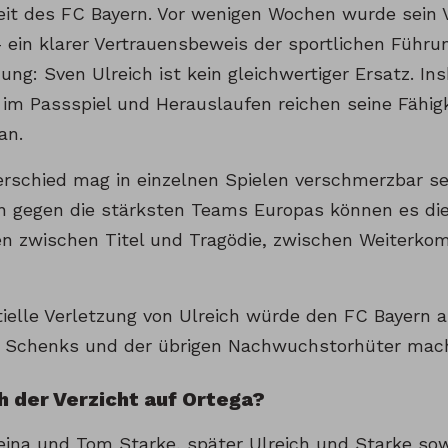
eit des FC Bayern. Vor wenigen Wochen wurde sein V
 ein klarer Vertrauensbeweis der sportlichen Führun
ng: Sven Ulreich ist kein gleichwertiger Ersatz. I
, im Passspiel und Herauslaufen reichen seine Fähig
an.
erschied mag in einzelnen Spielen verschmerzbar sei
en gegen die stärksten Teams Europas können es di
ten zwischen Titel und Tragödie, zwischen Weiter
tielle Verletzung von Ulreich würde den FC Bayern 
n Schenks und der übrigen Nachwuchstorhüter mac
h der Verzicht auf Ortega?
eina und Tom Starke, später Ulreich und Starke sow