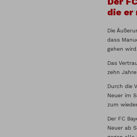
Der FC
die er
Die Äußeru
dass Manue
gehen wird
Das Vertra
zehn Jahre
Durch die 
Neuer im S
zum wieder
Der FC Bay
Neuer ab S
gegen alle