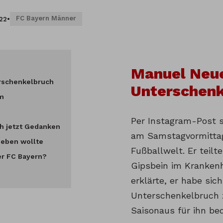
FC Bayern Männer
022
•
Manuel Neue
rschenkelbruch
Unterschenk
em
Per Instagram-Post 
h jetzt Gedanken
am Samstagvormittag
ieben wollte
Fußballwelt. Er teilte
er FC Bayern?
Gipsbein im Kranken
erklärte, er habe sic
Unterschenkelbruch 
Saisonaus für ihn be