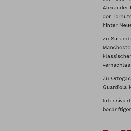
Alexander 
der Torhüte
hinter Neue
Zu Saisonb
Manchester
klassische
vernachläs
Zu Ortegas
Guardiola 
Intensivie
besänftige