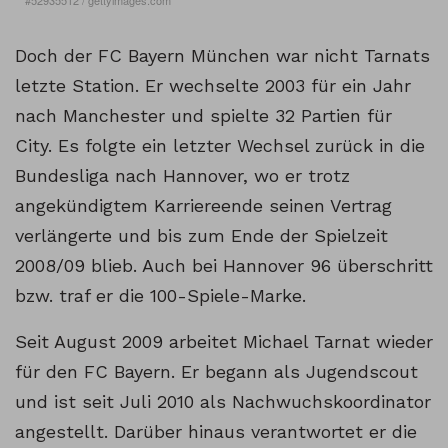
#52935512
/
gettyimages.com
Sie sehen gerade einen Platzhalterinhalt von
Miasanrot
. Um
auf den eigentlichen Inhalt zuzugreifen, klicken Sie auf den
Button unten. Bitte beachten Sie, dass dabei Daten an
Doch der FC Bayern München war nicht Tarnats
Drittanbieter weitergegeben werden.
letzte Station. Er wechselte 2003 für ein Jahr
Inhalt entsperren
nach Manchester und spielte 32 Partien für
City. Es folgte ein letzter Wechsel zurück in die
Weitere Informationen
Bundesliga nach Hannover, wo er trotz
angekündigtem Karriereende seinen Vertrag
verlängerte und bis zum Ende der Spielzeit
2008/09 blieb. Auch bei Hannover 96 überschritt
bzw. traf er die 100-Spiele-Marke.
Seit August 2009 arbeitet Michael Tarnat wieder
für den FC Bayern. Er begann als Jugendscout
und ist seit Juli 2010 als Nachwuchskoordinator
angestellt. Darüber hinaus verantwortet er die