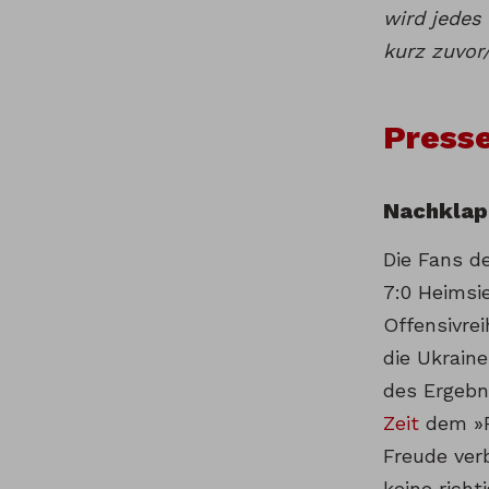
wird jedes
kurz zuvor
Press
Nachklap
Die Fans d
7:0 Heimsi
Offensivre
die Ukrain
des Ergebn
Zeit
dem »P
Freude ver
keine richt