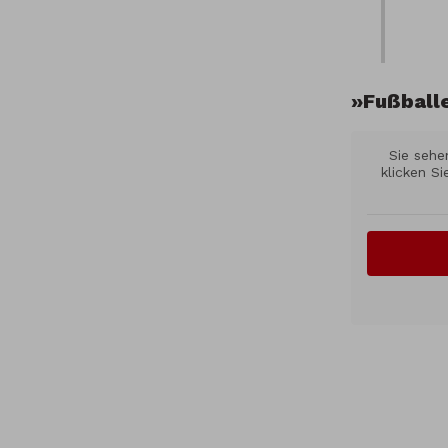
»Fußball
Sie sehe
klicken S