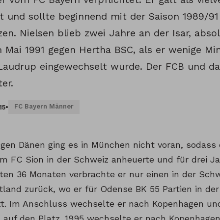
t und sollte beginnend mit der Saison 1989/9
en. Nielsen blieb zwei Jahre an der Isar, absol
m Mai 1991 gegen Hertha BSC, als er wenige Mi
 Laudrup eingewechselt wurde. Der FCB und d
er.
FC Bayern Männer
15
•
gen Dänen ging es in München nicht voran, sodass er
im FC Sion in der Schweiz anheuerte und für drei Ja
ten 36 Monaten verbrachte er nur einen in der Schw
tland zurück, wo er für Odense BK 55 Partien in de
itt. Im Anschluss wechselte er nach Kopenhagen un
n auf den Platz. 1995 wechselte er nach Kopenhag