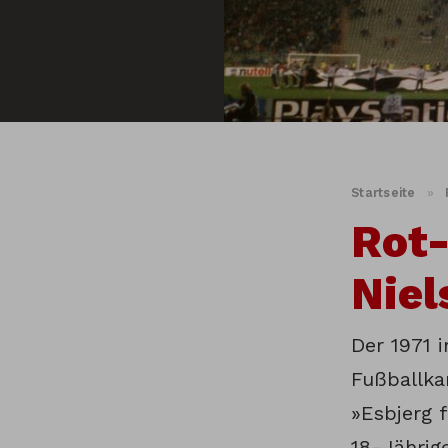
Startseite
»
Rot-
Niel
Der 1971 
Fußballka
»Esbjerg 
18-Jährig