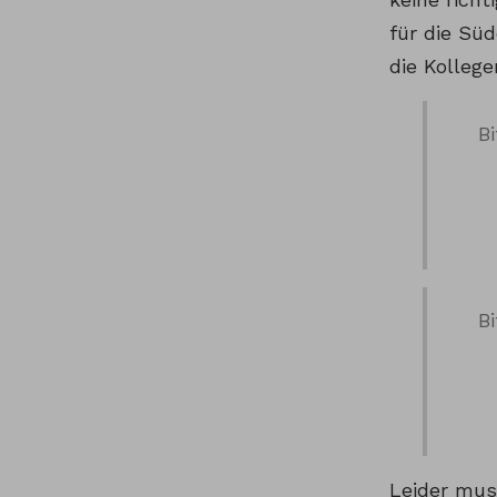
für die Sü
die Kolleg
B
B
Leider mus