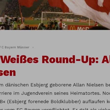
FC Bayern Männer
»
Weißes Round-Up: A
sen
im dänischen Esbjerg geborene Allan Nielsen b
rriere im Jugendverein seines Heimatortes. No
fB« (Esbjerg forenede Boldklubber) auflaufen k
er vom FC Bayern verpflichtet. Er galt als viel