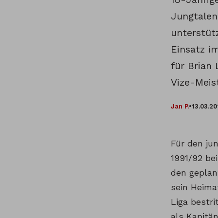
Jungtalen
unterstütz
Einsatz i
für Brian
Vize-Meist
Jan P.
•
13.03.20
Für den jun
1991/92 be
den geplan
sein Heima
Liga bestr
als Kapitä