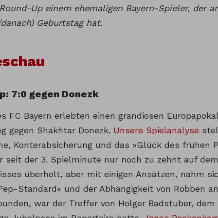
 Round-Up einem ehemaligen Bayern-Spieler, der am
/danach) Geburtstag hat.
eschau
p: 7:0 gegen Donezk
es FC Bayern erlebten einen grandiosen Europapoka
eg gegen Shakhtar Donezk.
Unsere Spielanalyse
stel
ihe, Konterabsicherung und das »Glück des frühen P
er seit der 3. Spielminute nur noch zu zehnt auf de
isses überholt, aber mit einigen Ansätzen, nahm s
ep-Standard« und der Abhängigkeit von Robben an
bunden, war der Treffer von Holger Badstuber, dem
ige Jubelpose im Repertoire hatte.
Jonas Beckenkam