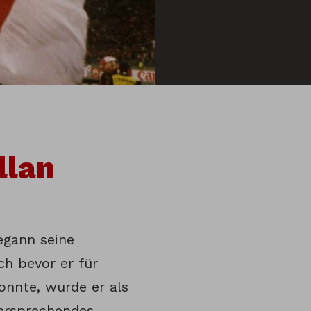
llan
egann seine
ch bevor er für
onnte, wurde er als
versprechendes