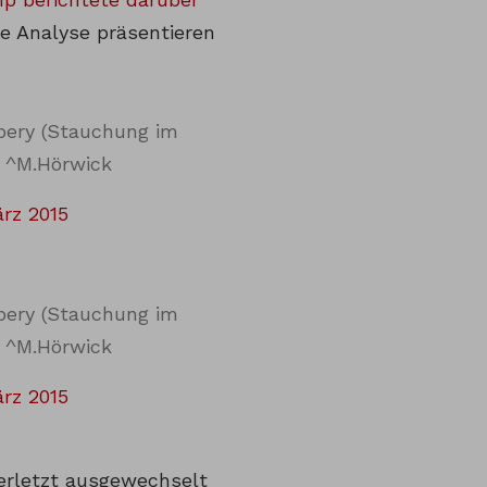
ge Analyse präsentieren
bery (Stauchung im
| ^M.Hörwick
ärz 2015
bery (Stauchung im
| ^M.Hörwick
ärz 2015
erletzt ausgewechselt