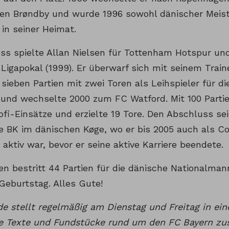
en Brøndby und wurde 1996 sowohl dänischer Meist
in seiner Heimat.
ss spielte Allan Nielsen für Tottenham Hotspur u
 Ligapokal (1999). Er überwarf sich mit seinem Trai
 sieben Partien mit zwei Toren als Leihspieler für 
und wechselte 2000 zum FC Watford. Mit 100 Partien
fi-Einsätze und erzielte 19 Tore. Den Abschluss sei
ge BK im dänischen Køge, wo er bis 2005 auch als C
 aktiv war, bevor er seine aktive Karriere beendete.
en bestritt 44 Partien für die dänische Nationalman
Geburtstag. Alles Gute!
de stellt regelmäßig am Dienstag und Freitag in e
te Texte und Fundstücke rund um den FC Bayern 