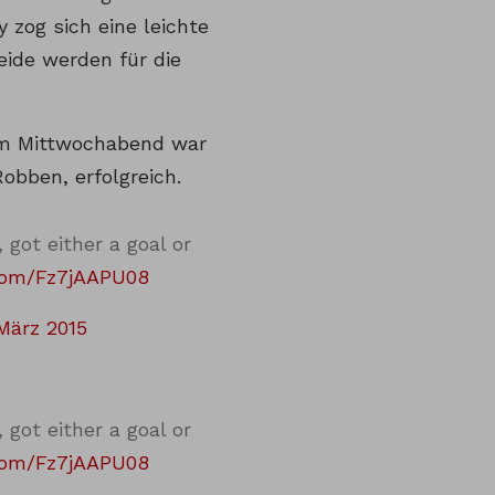
 zog sich eine leichte
Beide werden für die
Am Mittwochabend war
obben, erfolgreich.
 got either a goal or
.com/Fz7jAAPU08
 März 2015
 got either a goal or
.com/Fz7jAAPU08