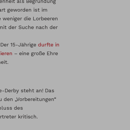
ngenheit als Begründung
art geworden ist im
e weniger die Lorbeeren
mit der Suche nach der
 Der 15-Jährige
durfte in
ieren
– eine große Ehre
eit.
e-Derby steht an! Das
u den „Vorbereitungen“
chluss des
reter kritisch.