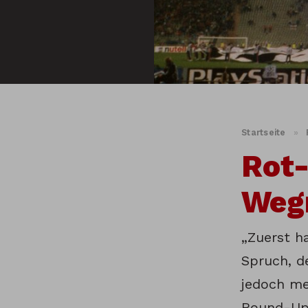
Startseite
»
Rot
Weg
„Zuerst h
Spruch, d
jedoch me
Round-Up