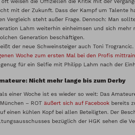
oft weisen die Offiziellen die Kritik mit der Verga
icht mit der Zukunft. Dass der Kampf um Talente h
en Vergleich steht außer Frage. Dennoch: Man sollt
neration Lahm weiterhin einheimsen und sich mehr 
olchen Generation beschäftigen.
heißt der neue Schweinsteiger auch Toni Trograncic.
genen Woche zum ersten Mal bei den Profis mittrain
genug für ein Selfie mit Philipp Lahm nach der Einh
mateure: Nicht mehr lange bis zum Derby
 als einer Woche ist es wieder so weit: Das Amateur
t München – ROT
äußert sich auf Facebook
bereits z
uf einen kühlen Kopf bei allen Beteiligten. Der Bes
ltungsausschusses bezüglich der HGK sehen die Vert