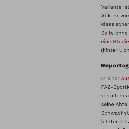
Variante is
Abkehr vom
klassischen
Seite ohne 
eine Studi
(hinter Lio
Reportag
In einer
au
FAZ-Sportk
vor allem 
seine Abtei
Schwachste
letzten 20 