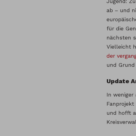
Jugend: Zu 
ab – und n
europäisch
für die Ge
nächsten s
Vielleicht 
der vergan
und Grund 
Update A
In weniger
Fanprojek
und hofft a
Kreisverwa