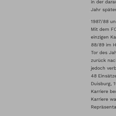
in der dar
Jahr späte
1987/88 und
Mit dem FC
einzigen Ka
88/89 im H
Tor des Ja
zurück nach
jedoch verb
48 Einsätz
Duisburg, 
Karriere b
Karriere w
Repräsenta