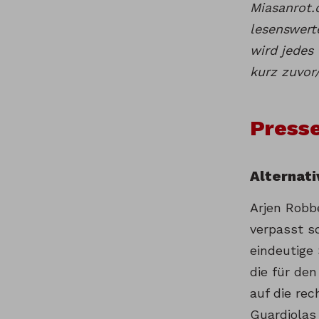
Miasanrot.
lesenswer
wird jedes
kurz zuvor
Press
Alternat
Arjen Robb
verpasst s
eindeutige
die für de
auf die re
Guardiolas