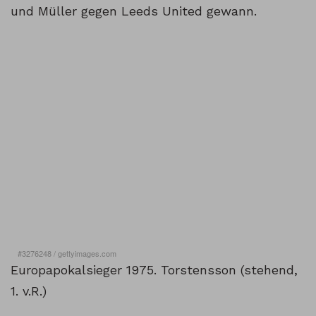
und Müller gegen Leeds United gewann.
#3276248
/
gettyimages.com
Europapokalsieger 1975. Torstensson (stehend,
1. v.R.)