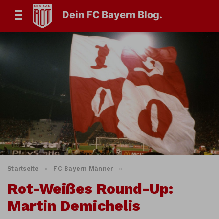
Dein FC Bayern Blog.
Startseite
»
FC Bayern Männer
»
Rot-Weißes Round-Up:
Martin Demichelis