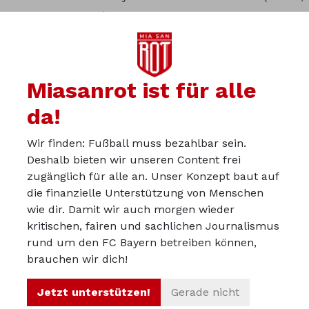
Lucas, Upa, Pavard) eigentlich viel deutlicher drei IVs auf
dem Platz. Daran ändern auch die 2 Tore nach Eckball
von Pavard nichts dran, offensiv ist und wird Pavard
niemals ein AV
Miasanrot ist für alle
da!
Du kannst in der Miasanrot-
Wir finden: Fußball muss bezahlbar sein.
Deshalb bieten wir unseren Content frei
Kurve mitdiskutieren:
zugänglich für alle an. Unser Konzept baut auf
kurve.miasanrot.de
die finanzielle Unterstützung von Menschen
wie dir. Damit wir auch morgen wieder
kritischen, fairen und sachlichen Journalismus
Über uns
rund um den FC Bayern betreiben können,
Werbepartner werden
brauchen wir dich!
Impressum
Jetzt unterstützen!
Gerade nicht
Datenschutz