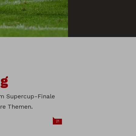
g
em Supercup-Finale
ere Themen.
21