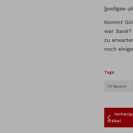
[podigee-p
Kommt Götz
war Sané? 
zu erwarten
noch einig
Tags:
FC Bayern
Vorherig
Artikel