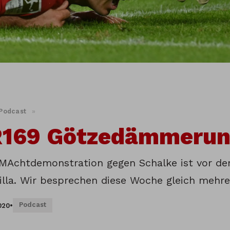
Podcast
»
169 Götzedämmerun
MAchtdemonstration gegen Schalke ist vor d
illa. Wir besprechen diese Woche gleich mehr
Podcast
020
•