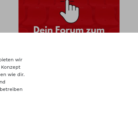
bieten wir
r Konzept
en wie dir.
und
betreiben
ns
Werbepartner werden
Impressum
Datenschutz