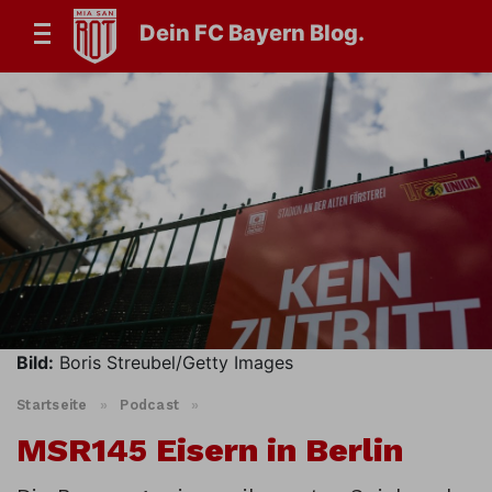
Dein FC Bayern Blog.
Bild:
Boris Streubel/Getty Images
Startseite
»
Podcast
»
MSR145 Eisern in Berlin