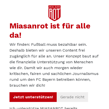
Saison ‚ruiniert‘ hat. Es war eine sehr schlechte
Rückrunde unter einem Trainer, der in entscheidenden
KO-Spielen keine Lösungen hatte.
Miasanrot ist für alle
da!
Du kannst in der Miasanrot-
Wir finden: Fußball muss bezahlbar sein.
Deshalb bieten wir unseren Content frei
Kurve mitdiskutieren:
zugänglich für alle an. Unser Konzept baut auf
kurve.miasanrot.de
die finanzielle Unterstützung von Menschen
wie dir. Damit wir auch morgen wieder
kritischen, fairen und sachlichen Journalismus
Über uns
rund um den FC Bayern betreiben können,
Werbepartner werden
brauchen wir dich!
Impressum
Jetzt unterstützen!
Gerade nicht
Datenschutz
Ich unterstütze MIASANROT bereits.