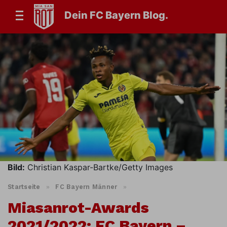
Dein FC Bayern Blog.
Bild:
Christian Kaspar-Bartke/Getty Images
Startseite
»
FC Bayern Männer
»
Miasanrot-Awards
2021/2022: FC Bayern –