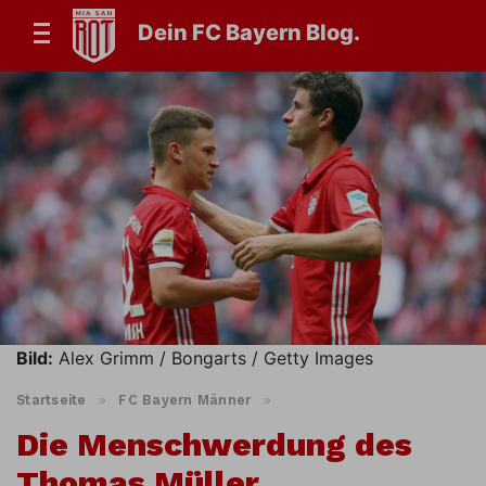
Dein FC Bayern Blog.
Bild:
Alex Grimm / Bongarts / Getty Images
Startseite
»
FC Bayern Männer
»
Die Menschwerdung des
Thomas Müller