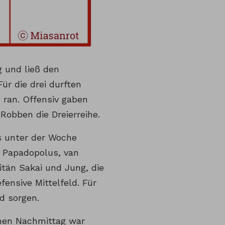
g und ließ den
ür die drei durften
 ran. Offensiv gaben
obben die Dreierreihe.
s unter der Woche
h Papadopolus, van
tän Sakai und Jung, die
fensive Mittelfeld. Für
d sorgen.
hen Nachmittag war