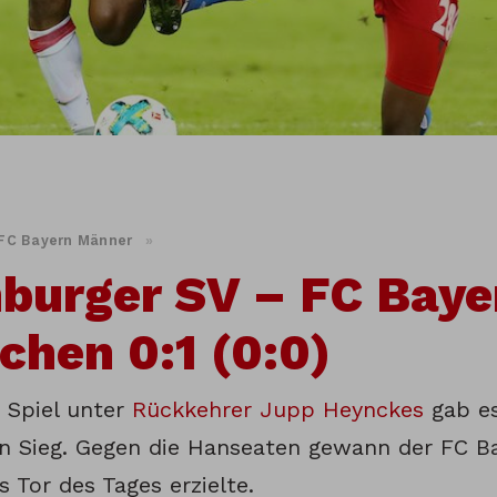
FC Bayern Männer
»
burger SV – FC Baye
hen 0:1 (0:0)
n Spiel unter
Rückkehrer Jupp Heynckes
gab e
en Sieg. Gegen die Hanseaten gewann der FC Ba
s Tor des Tages erzielte.