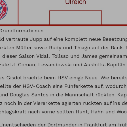
Grundformationen
eld vertraute Jupp auf eine komplett neue Besetzun
arkten Müller sowie Rudy und Thiago auf der Bank. F
n dieser Saison Vidal, Tolisso und James gemeinsam
zuletzt Coman, Lewandowski und Aushilfs-Kapitän R
s Gisdol brachte beim HSV einige Neue. Wie bereit
 stellte der HSV-Coach eine Fünferkette auf, wodurc
und Douglas Santos in die Mannschaft rückten. Kapi
 noch in der Viererkette agierten rückten auf ins de
chlagskraft nach vorne sollten Hunt, Hahn und Woo
Unentschieden der Dortmunder in Frankfurt am frü