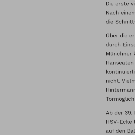
Die erste 
Nach einem
die Schnit
Über die e
durch Eins
Münchner k
Hanseaten 
kontinuierl
nicht. Vie
Hintermann
Tormöglich
Ab der 39.
HSV-Ecke l
auf den Bal