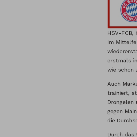
HSV-FCB, 
Im Mittelf
wiedererst
erstmals i
wie schon 
Auch Marku
trainiert,
Drongelen 
gegen Mainz
die Durchs
Durch das 