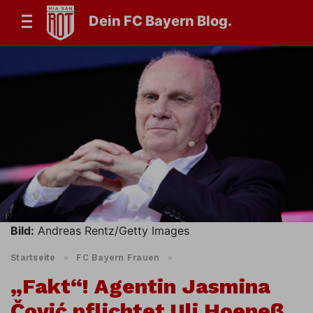
Dein FC Bayern Blog.
Bild:
Andreas Rentz/Getty Images
Startseite
»
FC Bayern Frauen
»
„Fakt“! Agentin Jasmina
Čović pflichtet Uli Hoeneß