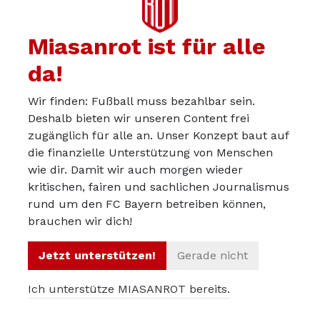
Das dachte ich mir auch.
Miasanrot ist für alle
Da ist die Frau ÄoviÄ nicht so drauf angesprungen, wie
da!
vom Fragenstellenden offenbar erhofft.
Wir finden: Fußball muss bezahlbar sein.
Deshalb bieten wir unseren Content frei
zugänglich für alle an. Unser Konzept baut auf
fruemmele
16.12.2025
die finanzielle Unterstützung von Menschen
Warum „erhofft“? Die Aussagen von Hoeneß standen im
wie dir. Damit wir auch morgen wieder
Raum, damit wurde Jasmina konfrontiert. Nicht mehr,
kritischen, fairen und sachlichen Journalismus
rund um den FC Bayern betreiben können,
nicht weniger.
brauchen wir dich!
Jetzt unterstützen!
Gerade nicht
k-dog-41
16.12.2025
Ich unterstütze MIASANROT bereits.
fruemmele: