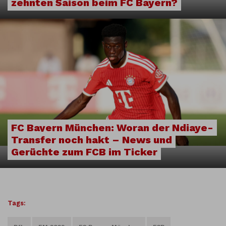
zehnten Saison beim FC Bayern?
FC Bayern München: Woran der Ndiaye-
Transfer noch hakt – News und
Gerüchte zum FCB im Ticker
Tags: