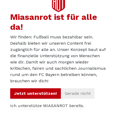
Entfernungen, dazu noch grundsätzlich in den zweiten
Stock gejagt. Das waren größtenteils Verzweiflungstaten.
Miasanrot ist für alle
So kann man Statistiken auch verfälschen.
da!
Wir finden: Fußball muss bezahlbar sein.
Deshalb bieten wir unseren Content frei
Kurt
24.06.2024
zugänglich für alle an. Unser Konzept baut auf
Ungläubiger! Ketzer!
die finanzielle Unterstützung von Menschen
wie dir. Damit wir auch morgen wieder
Wage nicht die neue Realität anzuzweifeln.
kritischen, fairen und sachlichen Journalismus
rund um den FC Bayern betreiben können,
Aus der Ferne schießen ist das oberste Gebot!
brauchen wir dich!
Jetzt unterstützen!
Gerade nicht
Du kannst in der Miasanrot-
Ich unterstütze MIASANROT bereits.
Kurve mitdiskutieren: