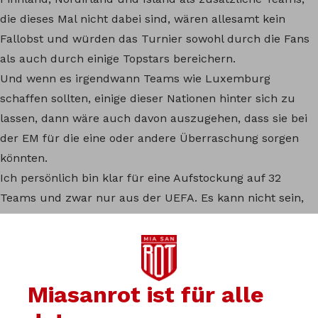
die dieses Mal nicht dabei sind, wären allesamt kein
Fallobst und würden das Turnier sowohl durch die Fans
als auch durch einige Topstars bereichern.
Und wenn es irgendwann Teams wie Luxemburg
schaffen sollten, einige dieser Nationen hinter sich zu
lassen, dann wäre auch davon auszugehen, dass sie bei
der EM für die eine oder andere Überraschung sorgen
könnten.
Ich persönlich bin klar für eine Aufstockung auf 32
Teams und zwar nur aus der UEFA. Es kann nicht sein,
dass man am Ende des letzten Gruppenspiels, wenn
auch das Parallelspiel abgepfiffen ist, nicht feststeht, ob
man weiter ist oder nicht, also muss mMn die Zahl 24
schnell geändert werden.
Miasanrot ist für alle