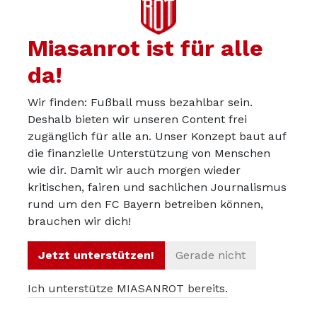
Miasanrot ist für alle
da!
Wir finden: Fußball muss bezahlbar sein.
Deshalb bieten wir unseren Content frei
zugänglich für alle an. Unser Konzept baut auf
die finanzielle Unterstützung von Menschen
wie dir. Damit wir auch morgen wieder
kritischen, fairen und sachlichen Journalismus
Über uns
rund um den FC Bayern betreiben können,
Werbepartner werden
brauchen wir dich!
Impressum
Jetzt unterstützen!
Gerade nicht
Datenschutz
Ich unterstütze MIASANROT bereits.
© 2012 – 2026 Miasanrot