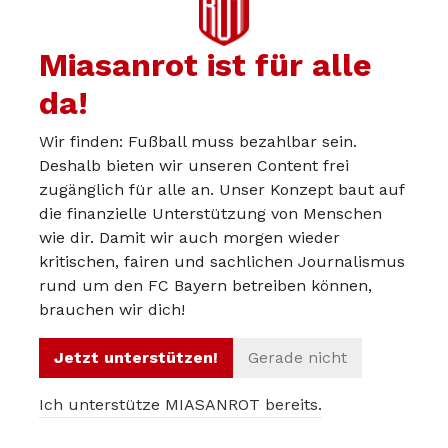
Miasanrot ist für alle
da!
Wir finden: Fußball muss bezahlbar sein.
Deshalb bieten wir unseren Content frei
zugänglich für alle an. Unser Konzept baut auf
die finanzielle Unterstützung von Menschen
wie dir. Damit wir auch morgen wieder
kritischen, fairen und sachlichen Journalismus
Über uns
rund um den FC Bayern betreiben können,
Werbepartner werden
brauchen wir dich!
Impressum
Jetzt unterstützen!
Gerade nicht
Datenschutz
Ich unterstütze MIASANROT bereits.
© 2012 – 2026 Miasanrot