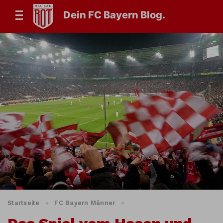
Dein FC Bayern Blog.
Startseite
»
FC Bayern Männer
»