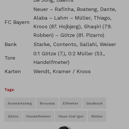
Neuer – Rafinha, Boateng, Dante,
Alaba – Lahm – Müller, Thiago,
FC Bayern
Kroos (87. Hojbjerg), Shaqiri (79.
Robben) – Götze (81. Pizarro)
Bank
Starke, Contento, Sallahi, Weiser
0:1 Götze (7.), 0:2 Müller (53.,
Tore
Handelfmeter)
Karten
Wendt, Kramer / Kroos
Tags:
Auswärtssieg
Borussia
Elfmeter
Gladbach
Götze
Handelfmeter
Hase Und Igel
Müller