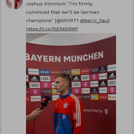
Joshua Kimmich: "I'm firmly
convinced that we'll be German
champions" [@SPORT1
@kerry_hau
]
https://t.co/5lE5kSRi9P