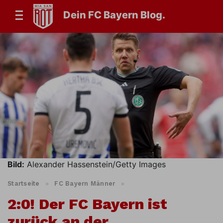
Dein FC Bayern Blog.
Bild:
Alexander Hassenstein/Getty Images
Startseite
»
FC Bayern Männer
»
2:0! Der FC Bayern ist
zurück an der