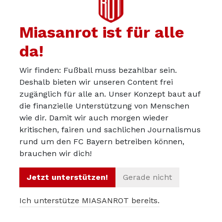
Damals hatten wir aber nach dem 30.Spieltag 70 Punkte,
Miasanrot ist für alle
Dortmund 69 und Leipzig als Dritter 61.
Und wie damals auf den Trainer eingedroschen wurde
da!
und das von den gleichen Leuten die heute Nagelsmann
Wir finden: Fußball muss bezahlbar sein.
nachweinen, weil er doch eine so tolle Saison gespielt hat.
Deshalb bieten wir unseren Content frei
Unglaublich.
zugänglich für alle an. Unser Konzept baut auf
die finanzielle Unterstützung von Menschen
wie dir. Damit wir auch morgen wieder
kritischen, fairen und sachlichen Journalismus
schmelzer
30.04.2023
rund um den FC Bayern betreiben können,
brauchen wir dich!
Das war ein schreckliches Spiel.
Krass ist auch, wie die Mannschaft gar nicht auf strittige
Jetzt unterstützen!
Gerade nicht
Szenen reagiert. Nachdem Coman im Elferraum
geschubst wurde - egal ob Elfer oder nicht - hat niemand
Ich unterstütze MIASANROT bereits.
protestiert, nix. Gegen ManCity wird Sommer im 5er ein