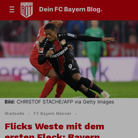
Dein FC Bayern Blog.
Bild:
CHRISTOF STACHE/AFP via Getty Images
Startseite
»
FC Bayern Männer
»
Flicks Weste mit dem
ersten Fleck: Bayern