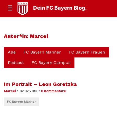
Dein FC Bayern Blog.
Autor*in:
Marcel
Alle
FC Bayern Männer
FC Bayern Frauen
Podcast
FC Bayern Campus
Im Portrait – Leon Goretzka
Marcel
•
02.02.2013
•
0 Kommentare
FC Bayern Männer