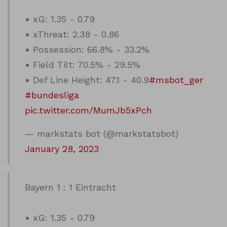
▪ xG: 1.35 - 0.79
▪ xThreat: 2.38 - 0.86
▪ Possession: 66.8% - 33.2%
▪ Field Tilt: 70.5% - 29.5%
▪ Def Line Height: 47.1 - 40.9
#msbot_ger
#bundesliga
pic.twitter.com/MumJb5xPch
— markstats bot (@markstatsbot)
January 28, 2023
Bayern 1 : 1 Eintracht
▪ xG: 1.35 - 0.79