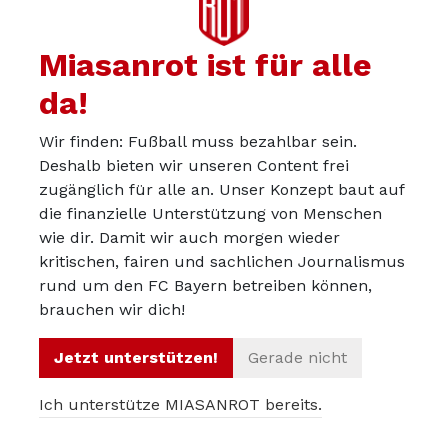
Nagelsmann ist ein Schnacker, der theoretisch viel
erzählt, aber nicht in der Lage ist, simple Dinge dauerhaft
Miasanrot ist für alle
ab oder umzustellen.
da!
Die Spieler hören ihm jedenfalls nicht mehr so richtig zu,
ansonsten würde man eine Entwicklung sehen.
Wir finden: Fußball muss bezahlbar sein.
Deshalb bieten wir unseren Content frei
Die Wahrheit ist, wie Kovac findet er keine Lösung. Oder
zugänglich für alle an. Unser Konzept baut auf
noch schlimmer, er hat die Lösung im Herbst gesehen,
die finanzielle Unterstützung von Menschen
und zieht trotzdem mit seinem Dickkopf den Schaixx
wie dir. Damit wir auch morgen wieder
durch.
kritischen, fairen und sachlichen Journalismus
rund um den FC Bayern betreiben können,
Im Sommer stellt sich die Frage Tuchel oder Zidane,
brauchen wir dich!
etwas anderes gibt es nicht.
Jetzt unterstützen!
Gerade nicht
Tuchel liegt auf der Hand.
Ich unterstütze MIASANROT bereits.