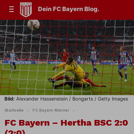
Dein FC Bayern Blog.
Bild:
Alexander Hassenstein / Bongarts / Getty Images
Startseite
»
FC Bayern Männer
»
FC Bayern – Hertha BSC 2:0
(2:0)