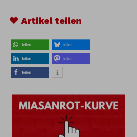
♥ Artikel teilen
teilen
teilen
teilen
teilen
teilen