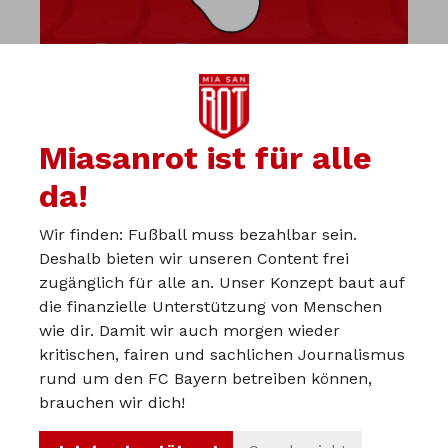
Miasanrot ist für alle
da!
Wir finden: Fußball muss bezahlbar sein.
Diskutiere mit uns in der
Deshalb bieten wir unseren Content frei
Miasanrot-Kurve
zugänglich für alle an. Unser Konzept baut auf
die finanzielle Unterstützung von Menschen
kurve.miasanrot.de
wie dir. Damit wir auch morgen wieder
kritischen, fairen und sachlichen Journalismus
Über uns
rund um den FC Bayern betreiben können,
Werbepartner werden
brauchen wir dich!
Impressum