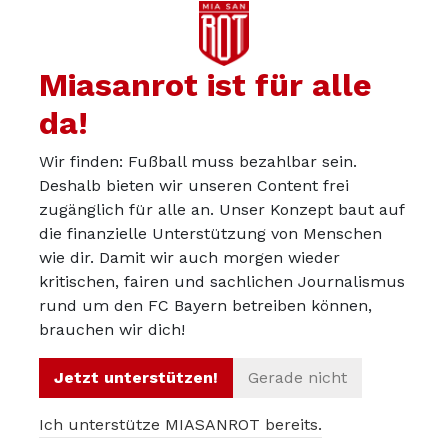
Miasanrot ist für alle
da!
Wir finden: Fußball muss bezahlbar sein.
Deshalb bieten wir unseren Content frei
zugänglich für alle an. Unser Konzept baut auf
die finanzielle Unterstützung von Menschen
wie dir. Damit wir auch morgen wieder
kritischen, fairen und sachlichen Journalismus
Über uns
rund um den FC Bayern betreiben können,
Werbepartner werden
brauchen wir dich!
Impressum
Jetzt unterstützen!
Gerade nicht
Datenschutz
Ich unterstütze MIASANROT bereits.
© 2012 – 2026 Miasanrot