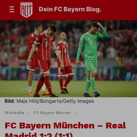
Dein FC Bayern Blog.
Bild:
Maja Hitij/Bongarts/Getty Images
Startseite
»
FC Bayern Männer
»
FC Bayern München – Real
Madrid 1:2 (1:1)